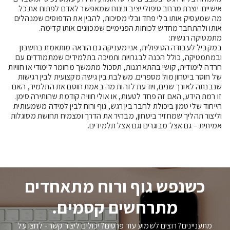
אישיים. יוצרת מרחב טיפולי יציב ונינוח שמאפשר לאדם לפתוח את כל 
מה שמעסיק אותו בלי פחד ובלי מסיכות, להבין את הדפוסים שמנהלים 
במקביל לעבודה הטיפולית, אני מעניקה גם הוראה מותאמת בחשבון 
ובמתמטיקה, כולל הכנה לבגרויות ותמיכה בתלמידים שמתמודדים עם 
חרדה לימודית, קושי בהתארגנות, תסכול מתמשך מחומר לימודי או חוויות 
של חוסר ביטחון מול מספרים. משלבת בין גישה מקצועית לבין רגישות 
שנבנתה לאורך שנים, ויודעת לזהות מה באמת חוסם את התלמיד, האם 
הייחוד שלי טמון ביכולת לחבר בין רגש, גוף ורוח לבין למידה משמעותית 
וליצור תהליך שמחזיר ביטחון, מבהיר את הדרך ומצמיח תחושת מסוגלות 
אמיתית – גם אצל מבוגרים וגם אצל תלמידים.
כשנפש גוף ורוח מתאחדים
מתרחשים קסמים.
מתעניינים? רוצים לשמוע עוד פרטים? יכולים ליצור קשר - לחצו על