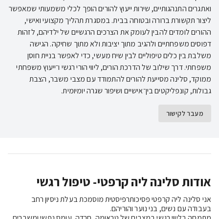
ואתגרים התנהגותיים, שירות ייעוץ להורים הופך לכלי משמעותי שמאפשר
ליצור תקשורת ברורה ובטוחה בבית. במסגרת תהליך מקצועי ואישי,
ההורים לומדים להבין לעומק את הצרכים הרגשיים של ילדיהם, לזהות
דפוסים משפחתיים ולהגיב מתוך יציבות ולא מתוך שחיקה. הגישה
משלבת בין כלים טיפוליים לבין שיח מעשי, כדי לאפשר בניית חוסן
משפחתי. דרך שילוב של הדרכת הורים, ליווי הורי רגשי ו־ייעוץ משפחתי
ממוקד, סלינה מסייעת להורים להתמודד עם מצבי משבר, הצבת
גבולות, קונפליקטים בין־אישיים ושיפור שגרה יומיומית.
מעבר לקישור
אודות סלינה ליה קרפטי- טיפול רגשי
אני סלינה ליה קרפטי פסיכותרפיסטית מוסמכת בעלת ניסיון רחב 
מתמחה בליווי רגשי במצבים של טראומה, חרדה, עומס נפשי ומשברים 