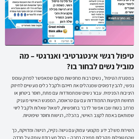
טיפול רגשי אינטגרטיבי ואנרגטי – מה
מוביל נשים לבחור בו?
במסגרת הטיפול , נשים רבות מחפשות מקום שמאפשר לפרוק עומס
נפשי, להבין דפוסים שמנהלים את חייהם ולקבל כלים מעשיים לחיזוק
היציבות הפנימית. עבור נשים שמתמודדות עם מתח, חוסר ביטחון או
תחושת תקיעות התמודדות עם עם טראומה, המפגש האישי מעניק
מרחב בטוח שבו אפשר לדבר בחופשיות, לשאול שאלות ולקבל ליווי
השירות משלב ידע מקצועי עמוק עם גישה נקייה, רגישה ומדויקת, כך
שהמטופלות מקבלות תמיכה רחבה – החל מעבודת עומק על חרדה