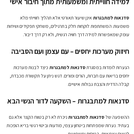
למידה חווייתית ומשמעותית מתוך חיבור אישי
סדנאות למתבגרות
אינן שיעור תאורטי אלא תהליך חווייתי מלא
משמעות. המשתתפות לוקחות חלק בתרגילים, משחקי תפקידים ושיחות
עומק שמאפשרות למידה דרך חוויה רגשית, ולא רק דרך דיבור.
חיזוק מערכות יחסים – עם עצמן ועם הסביבה
הנערות לומדות במסגרת
סדנאות למתבגרות
כיצד לבנות מערכות
יחסים בריאות עם חברות, הורים ומורים. דגש ניתן על תקשורת מכבדת,
קבלה הדדית והצבת גבולות אישיים.
סדנאות למתבגרות – השקעה לדור הנשי הבא
ההשפעה של
סדנאות למתבגרות
ניכרת לא רק בטווח הקצר אלא גם
בעתיד. נערות שמפתחות ביטחון עצמי, מודעות וביטוי רגשי בריא הופכות
לנשים עצמאיות, בטוחות ומשפיעות.